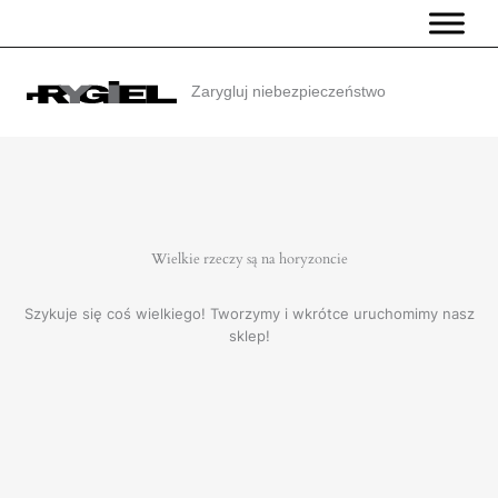
Przejdź
do
treści
Zarygluj niebezpieczeństwo
Wielkie rzeczy są na horyzoncie
Szykuje się coś wielkiego! Tworzymy i wkrótce uruchomimy nasz
sklep!