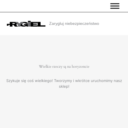
Przejdź
do
treści
Zarygluj niebezpieczeństwo
Wielkie rzeczy są na horyzoncie
Szykuje się coś wielkiego! Tworzymy i wkrótce uruchomimy nasz
sklep!