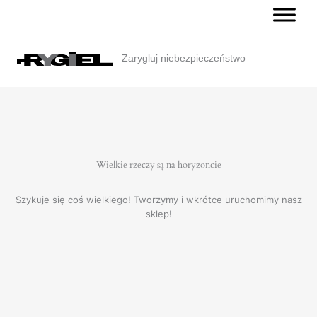
Przejdź
do
treści
Zarygluj niebezpieczeństwo
Wielkie rzeczy są na horyzoncie
Szykuje się coś wielkiego! Tworzymy i wkrótce uruchomimy nasz
sklep!