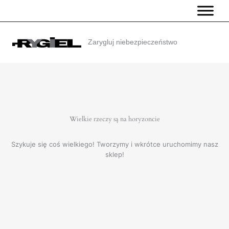
Przejdź
do
treści
Zarygluj niebezpieczeństwo
Wielkie rzeczy są na horyzoncie
Szykuje się coś wielkiego! Tworzymy i wkrótce uruchomimy nasz
sklep!