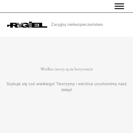
Przejdź
do
treści
Zarygluj niebezpieczeństwo
Wielkie rzeczy są na horyzoncie
Szykuje się coś wielkiego! Tworzymy i wkrótce uruchomimy nasz
sklep!