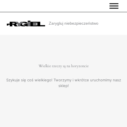
Przejdź
do
treści
Zarygluj niebezpieczeństwo
Wielkie rzeczy są na horyzoncie
Szykuje się coś wielkiego! Tworzymy i wkrótce uruchomimy nasz
sklep!