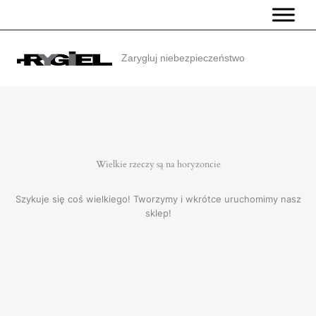
Przejdź
do
treści
Zarygluj niebezpieczeństwo
Wielkie rzeczy są na horyzoncie
Szykuje się coś wielkiego! Tworzymy i wkrótce uruchomimy nasz
sklep!