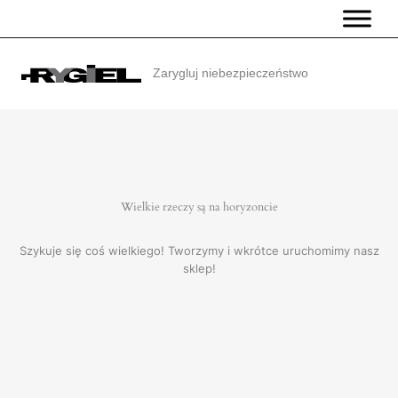
Przejdź
do
treści
Zarygluj niebezpieczeństwo
Wielkie rzeczy są na horyzoncie
Szykuje się coś wielkiego! Tworzymy i wkrótce uruchomimy nasz
sklep!