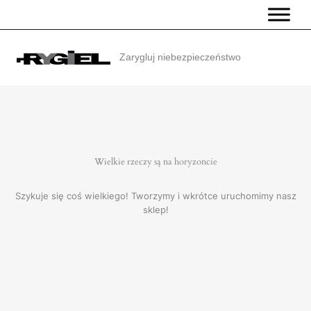
Przejdź
do
treści
Zarygluj niebezpieczeństwo
Wielkie rzeczy są na horyzoncie
Szykuje się coś wielkiego! Tworzymy i wkrótce uruchomimy nasz
sklep!