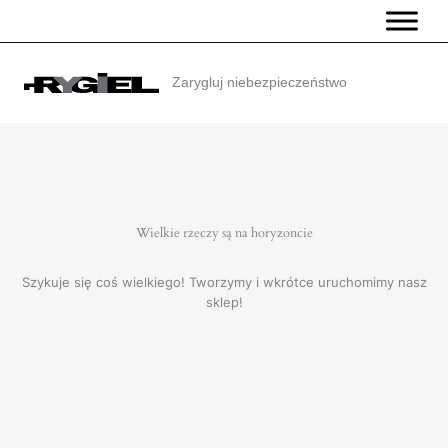
Przejdź
do
treści
Zarygluj niebezpieczeństwo
Wielkie rzeczy są na horyzoncie
Szykuje się coś wielkiego! Tworzymy i wkrótce uruchomimy nasz
sklep!