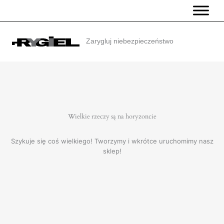
Przejdź
do
treści
Zarygluj niebezpieczeństwo
Wielkie rzeczy są na horyzoncie
Szykuje się coś wielkiego! Tworzymy i wkrótce uruchomimy nasz
sklep!