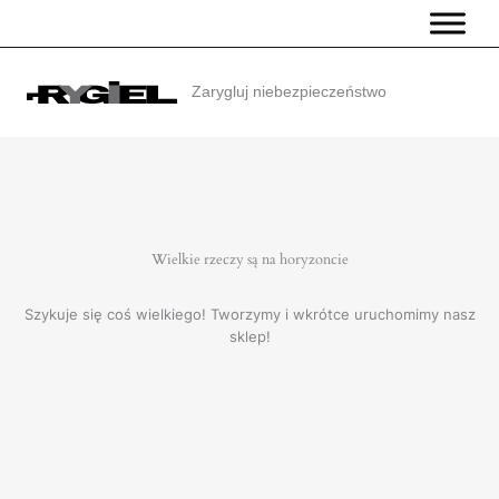
Przejdź
do
treści
Zarygluj niebezpieczeństwo
Wielkie rzeczy są na horyzoncie
Szykuje się coś wielkiego! Tworzymy i wkrótce uruchomimy nasz
sklep!