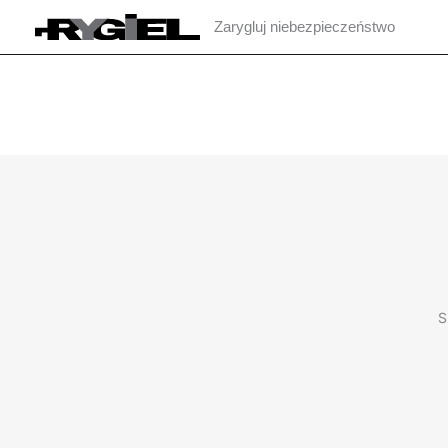
Przejdź
Zarygluj niebezpieczeństwo
do
treści
S