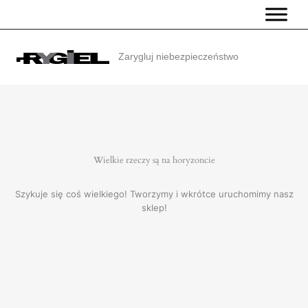
Przejdź
do
treści
Zarygluj niebezpieczeństwo
Wielkie rzeczy są na horyzoncie
Szykuje się coś wielkiego! Tworzymy i wkrótce uruchomimy nasz
sklep!