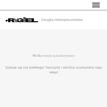
Przejdź
do
treści
Zarygluj niebezpieczeństwo
Wielkie rzeczy są na horyzoncie
Szykuje się coś wielkiego! Tworzymy i wkrótce uruchomimy nasz
sklep!