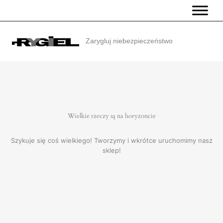
Przejdź
do
treści
Zarygluj niebezpieczeństwo
Wielkie rzeczy są na horyzoncie
Szykuje się coś wielkiego! Tworzymy i wkrótce uruchomimy nasz
sklep!