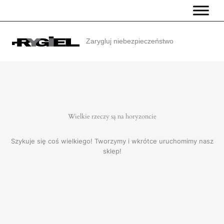
Przejdź
do
treści
Zarygluj niebezpieczeństwo
Wielkie rzeczy są na horyzoncie
Szykuje się coś wielkiego! Tworzymy i wkrótce uruchomimy nasz
sklep!