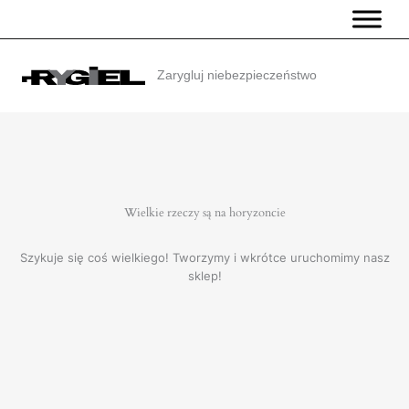
Przejdź
do
treści
Zarygluj niebezpieczeństwo
Wielkie rzeczy są na horyzoncie
Szykuje się coś wielkiego! Tworzymy i wkrótce uruchomimy nasz
sklep!