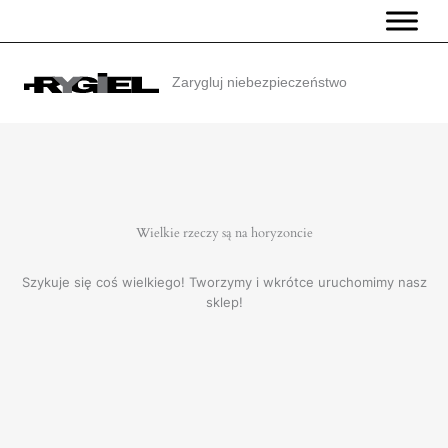
Przejdź
do
treści
Zarygluj niebezpieczeństwo
Wielkie rzeczy są na horyzoncie
Szykuje się coś wielkiego! Tworzymy i wkrótce uruchomimy nasz
sklep!