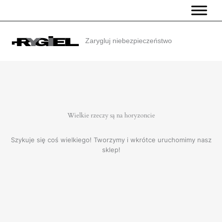
Przejdź
do
treści
Zarygluj niebezpieczeństwo
Wielkie rzeczy są na horyzoncie
Szykuje się coś wielkiego! Tworzymy i wkrótce uruchomimy nasz
sklep!