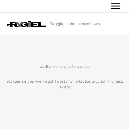
Przejdź
do
treści
Zarygluj niebezpieczeństwo
Wielkie rzeczy są na horyzoncie
Szykuje się coś wielkiego! Tworzymy i wkrótce uruchomimy nasz
sklep!