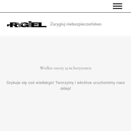
Przejdź
do
treści
Zarygluj niebezpieczeństwo
Wielkie rzeczy są na horyzoncie
Szykuje się coś wielkiego! Tworzymy i wkrótce uruchomimy nasz
sklep!