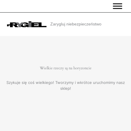
Przejdź
do
treści
Zarygluj niebezpieczeństwo
Wielkie rzeczy są na horyzoncie
Szykuje się coś wielkiego! Tworzymy i wkrótce uruchomimy nasz
sklep!