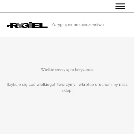
Przejdź
do
treści
Zarygluj niebezpieczeństwo
Wielkie rzeczy są na horyzoncie
Szykuje się coś wielkiego! Tworzymy i wkrótce uruchomimy nasz
sklep!