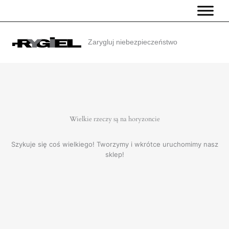
Przejdź
do
treści
Zarygluj niebezpieczeństwo
Wielkie rzeczy są na horyzoncie
Szykuje się coś wielkiego! Tworzymy i wkrótce uruchomimy nasz
sklep!