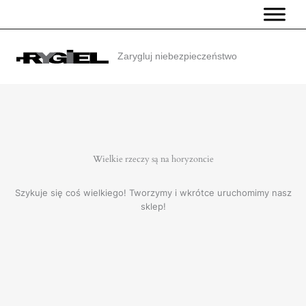
Przejdź
do
treści
Zarygluj niebezpieczeństwo
Wielkie rzeczy są na horyzoncie
Szykuje się coś wielkiego! Tworzymy i wkrótce uruchomimy nasz
sklep!