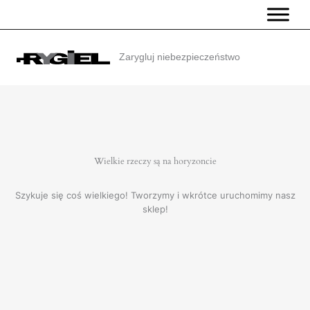
Przejdź
do
treści
Zarygluj niebezpieczeństwo
Wielkie rzeczy są na horyzoncie
Szykuje się coś wielkiego! Tworzymy i wkrótce uruchomimy nasz
sklep!