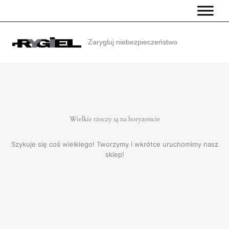
Przejdź
do
treści
Zarygluj niebezpieczeństwo
Wielkie rzeczy są na horyzoncie
Szykuje się coś wielkiego! Tworzymy i wkrótce uruchomimy nasz
sklep!