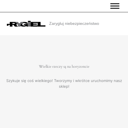
Przejdź
do
treści
Zarygluj niebezpieczeństwo
Wielkie rzeczy są na horyzoncie
Szykuje się coś wielkiego! Tworzymy i wkrótce uruchomimy nasz
sklep!