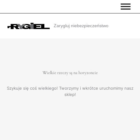
Przejdź
do
treści
Zarygluj niebezpieczeństwo
Wielkie rzeczy są na horyzoncie
Szykuje się coś wielkiego! Tworzymy i wkrótce uruchomimy nasz
sklep!