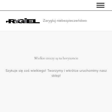
Przejdź
do
treści
Zarygluj niebezpieczeństwo
Wielkie rzeczy są na horyzoncie
Szykuje się coś wielkiego! Tworzymy i wkrótce uruchomimy nasz
sklep!