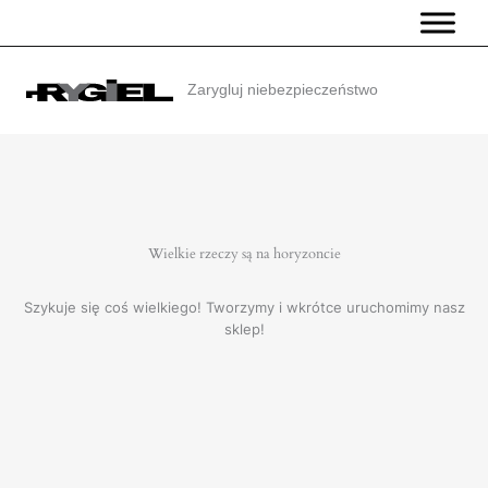
Przejdź
do
treści
Zarygluj niebezpieczeństwo
Wielkie rzeczy są na horyzoncie
Szykuje się coś wielkiego! Tworzymy i wkrótce uruchomimy nasz
sklep!