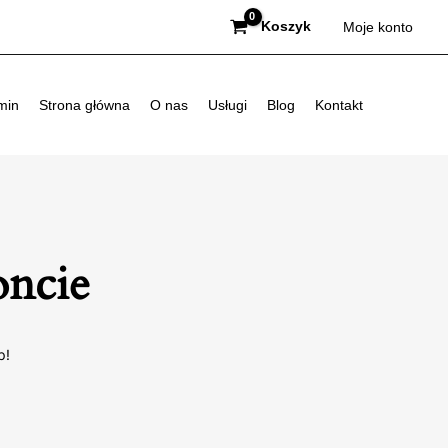
Koszyk
Moje konto
min
Strona główna
O nas
Usługi
Blog
Kontakt
oncie
p!