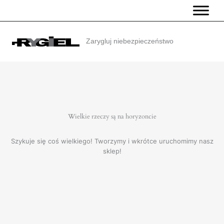
Przejdź
do
treści
Zarygluj niebezpieczeństwo
Wielkie rzeczy są na horyzoncie
Szykuje się coś wielkiego! Tworzymy i wkrótce uruchomimy nasz
sklep!