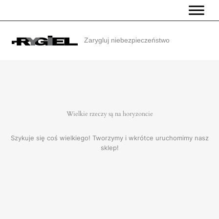
Przejdź
do
treści
Zarygluj niebezpieczeństwo
Wielkie rzeczy są na horyzoncie
Szykuje się coś wielkiego! Tworzymy i wkrótce uruchomimy nasz
sklep!