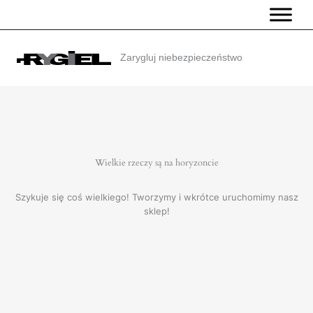
Przejdź
do
treści
Zarygluj niebezpieczeństwo
Wielkie rzeczy są na horyzoncie
Szykuje się coś wielkiego! Tworzymy i wkrótce uruchomimy nasz
sklep!