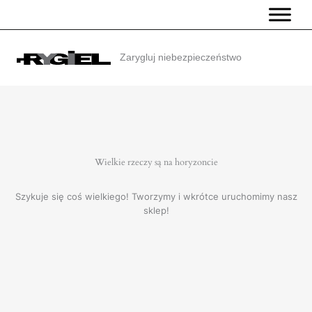
Przejdź
do
treści
Zarygluj niebezpieczeństwo
Wielkie rzeczy są na horyzoncie
Szykuje się coś wielkiego! Tworzymy i wkrótce uruchomimy nasz
sklep!