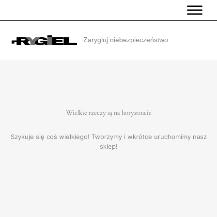
Przejdź
do
treści
Zarygluj niebezpieczeństwo
Wielkie rzeczy są na horyzoncie
Szykuje się coś wielkiego! Tworzymy i wkrótce uruchomimy nasz
sklep!