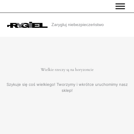
Przejdź
do
treści
Zarygluj niebezpieczeństwo
Wielkie rzeczy są na horyzoncie
Szykuje się coś wielkiego! Tworzymy i wkrótce uruchomimy nasz
sklep!