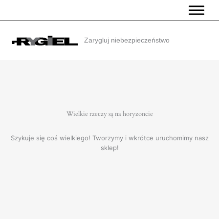
Przejdź
do
treści
Zarygluj niebezpieczeństwo
Wielkie rzeczy są na horyzoncie
Szykuje się coś wielkiego! Tworzymy i wkrótce uruchomimy nasz
sklep!