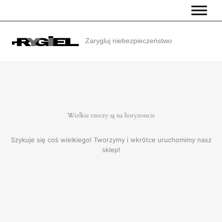
Przejdź
do
treści
Zarygluj niebezpieczeństwo
Wielkie rzeczy są na horyzoncie
Szykuje się coś wielkiego! Tworzymy i wkrótce uruchomimy nasz
sklep!