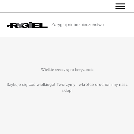
Przejdź
do
treści
Zarygluj niebezpieczeństwo
Wielkie rzeczy są na horyzoncie
Szykuje się coś wielkiego! Tworzymy i wkrótce uruchomimy nasz
sklep!