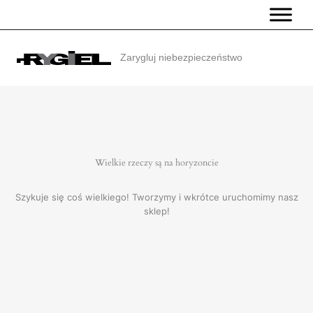
Przejdź
do
treści
Zarygluj niebezpieczeństwo
Wielkie rzeczy są na horyzoncie
Szykuje się coś wielkiego! Tworzymy i wkrótce uruchomimy nasz
sklep!