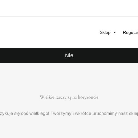
Sklep
Regula
Nie
Wielkie rzeczy są na horyzoncie
zykuje się coś wielkiego! Tworzymy i wkrótce uruchomimy nasz skle