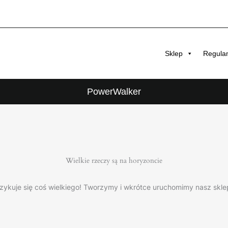
Sklep
Regula
PowerWalker
Wielkie rzeczy są na horyzoncie
zykuje się coś wielkiego! Tworzymy i wkrótce uruchomimy nasz skle