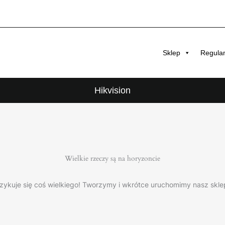
Sklep
Regula
Hikvision
Wielkie rzeczy są na horyzoncie
zykuje się coś wielkiego! Tworzymy i wkrótce uruchomimy nasz skle