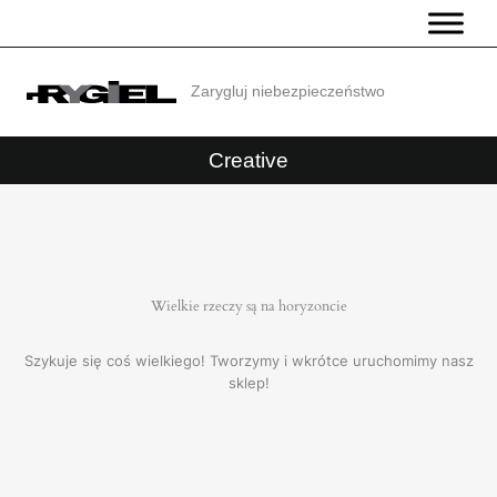
Przejdź
do
treści
Zarygluj niebezpieczeństwo
Creative
Wielkie rzeczy są na horyzoncie
Szykuje się coś wielkiego! Tworzymy i wkrótce uruchomimy nasz
sklep!