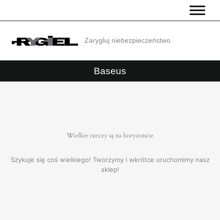
Przejdź
do
treści
Zarygluj niebezpieczeństwo
Baseus
Wielkie rzeczy są na horyzoncie
Szykuje się coś wielkiego! Tworzymy i wkrótce uruchomimy nasz
sklep!