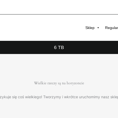
Sklep
Regula
6 TB
Wielkie rzeczy są na horyzoncie
zykuje się coś wielkiego! Tworzymy i wkrótce uruchomimy nasz skle