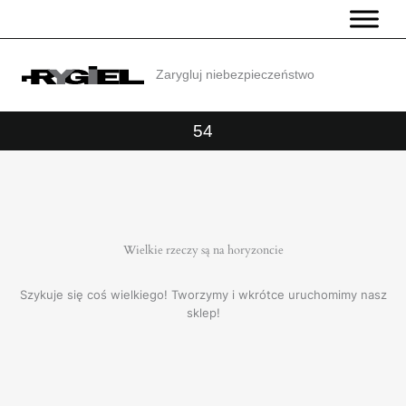
Przejdź
do
treści
Zarygluj niebezpieczeństwo
54
Wielkie rzeczy są na horyzoncie
Szykuje się coś wielkiego! Tworzymy i wkrótce uruchomimy nasz
sklep!